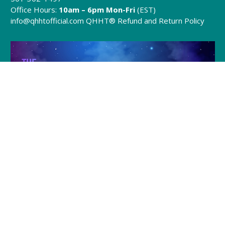
Office Hours:
10am – 6pm Mon-Fri
(EST)
info@qhhtofficial.com
QHHT® Refund and Return Policy
Join Julia and Tracie
Every Friday @ 8pm (EST)
Click to Join »